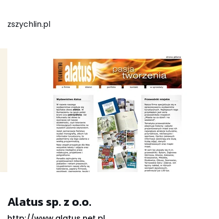
zszychlin.pl
Alatus sp. z o.o.
http://www.alatus.net.pl