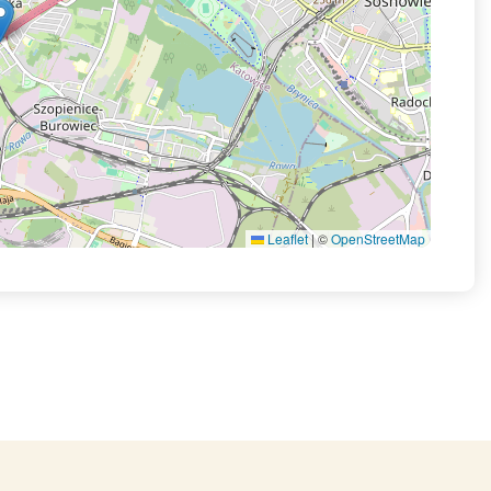
Leaflet
|
©
OpenStreetMap