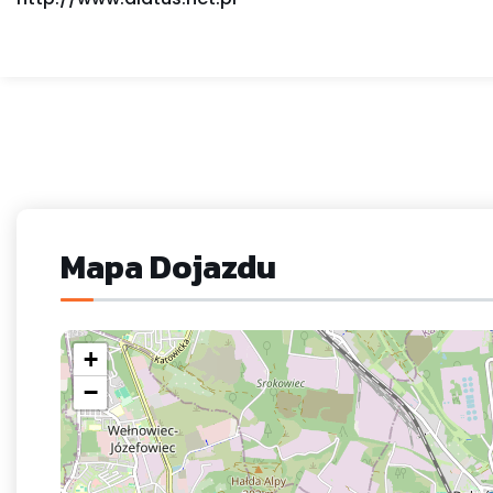
Mapa Dojazdu
+
−