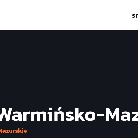
S
Warmińsko-Maz
azurskie