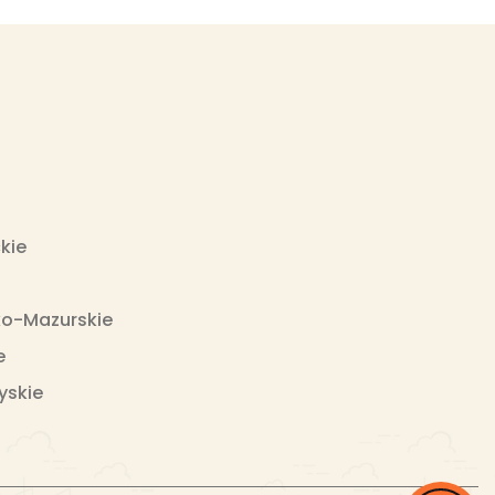
kie
o-Mazurskie
e
yskie