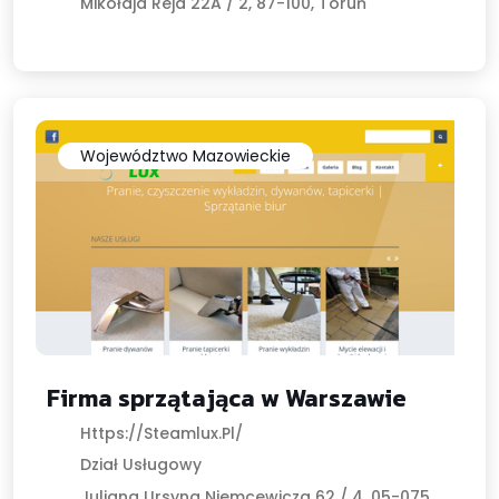
Mikołaja Reja 22A / 2, 87-100, Toruń
Województwo Mazowieckie
Firma sprzątająca w Warszawie
Https://steamlux.pl/
Dział Usługowy
Juliana Ursyna Niemcewicza 62 / 4, 05-075,