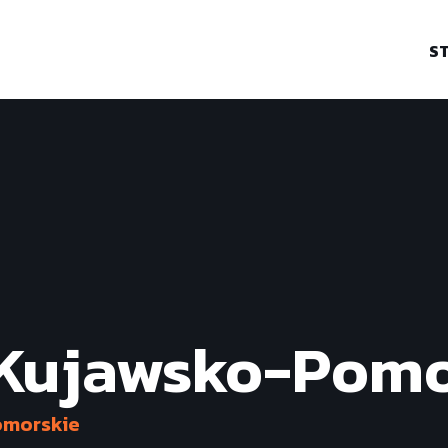
S
Kujawsko-Pomo
omorskie