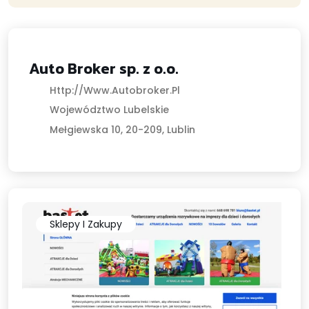
Auto Broker sp. z o.o.
Usługi Motoryzacyjne I Transport
Http://www.autobroker.pl
Województwo Lubelskie
Mełgiewska 10, 20-209, Lublin
Sklepy I Zakupy