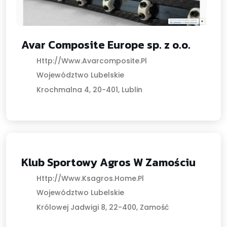
Avar Composite Europe sp. z o.o.
Http://www.avarcomposite.pl
Województwo Lubelskie
Krochmalna 4, 20-401, Lublin
Klub Sportowy Agros W Zamościu
Sport I Rekreacja
Http://www.ksagros.home.pl
Województwo Lubelskie
Królowej Jadwigi 8, 22-400, Zamość