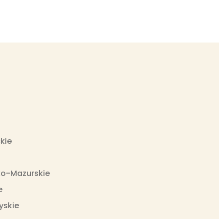
kie
o-Mazurskie
e
yskie