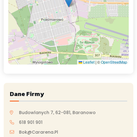
Leaflet
|
©
OpenStreetMap
Dane Firmy
Budowlanych 7, 62-081, Baranowo
618 901 901
Bok@cararena.pl