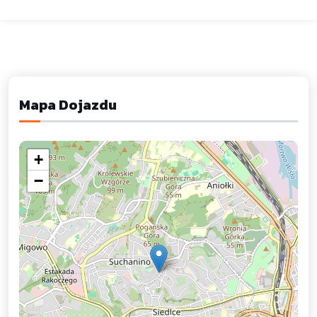
Mapa Dojazdu
+
−