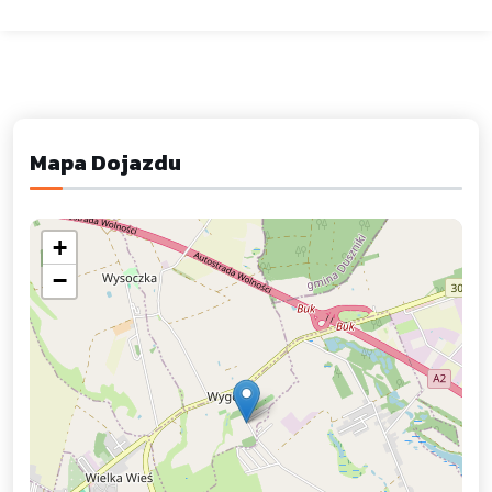
Mapa Dojazdu
+
−