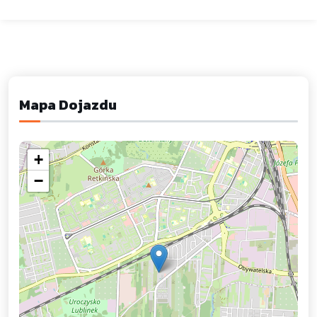
Mapa Dojazdu
+
−