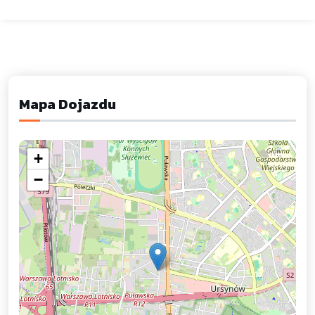
Mapa Dojazdu
+
−