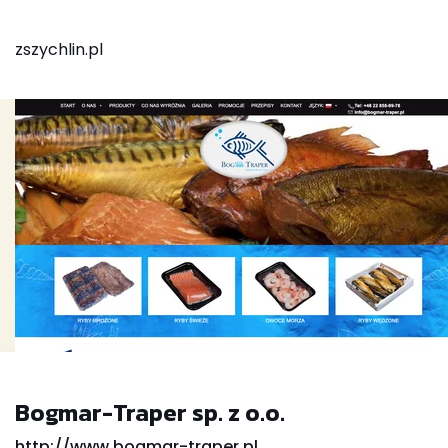
zszychlin.pl
Bogmar-Traper sp. z o.o.
http://www.bogmar-traper.pl