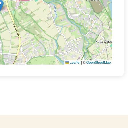
Leaflet
|
©
OpenStreetMap