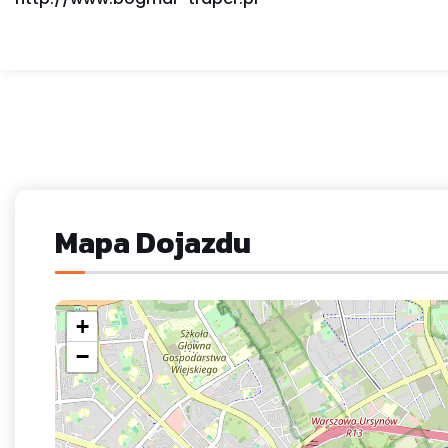
Mapa Dojazdu
+
−