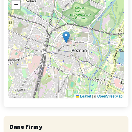
−
Leaflet
|
©
OpenStreetMap
Dane Firmy