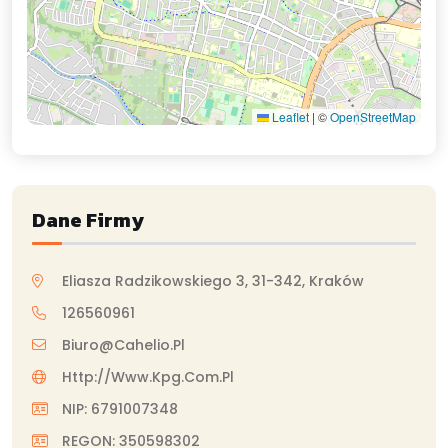
Leaflet
|
©
OpenStreetMap
Dane Firmy
Eliasza Radzikowskiego 3, 31-342, Kraków
126560961
Biuro@cahelio.pl
Http://www.kpg.com.pl
NIP: 6791007348
REGON: 350598302