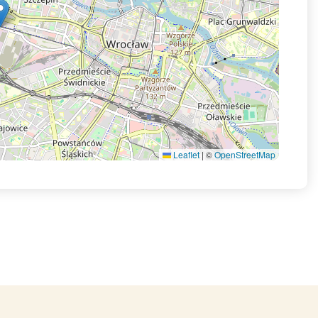
Leaflet
|
©
OpenStreetMap