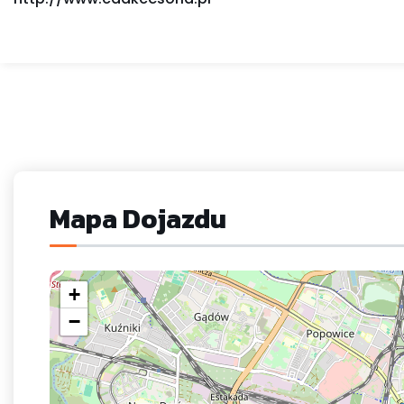
Mapa Dojazdu
+
−