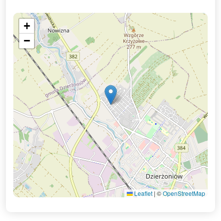
+
−
Leaflet
|
©
OpenStreetMap