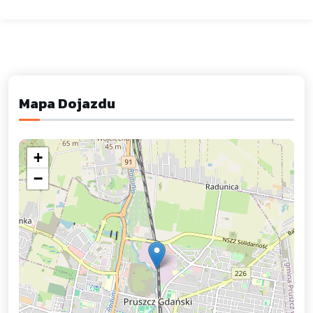
Mapa Dojazdu
+
−