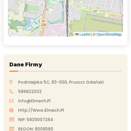
Leaflet
|
©
OpenStreetMap
Dane Firmy
Podmiejska 5C, 83-000, Pruszcz Gdański
586822032
Info@elmech.pl
Http://www.elmech.pl
NIP: 5830007264
REGON: 8008580