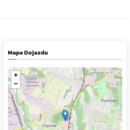
Mapa Dojazdu
+
−