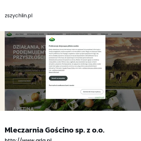
zszychlin.pl
Mleczarnia Gościno sp. z o.o.
http://www.arla.pl