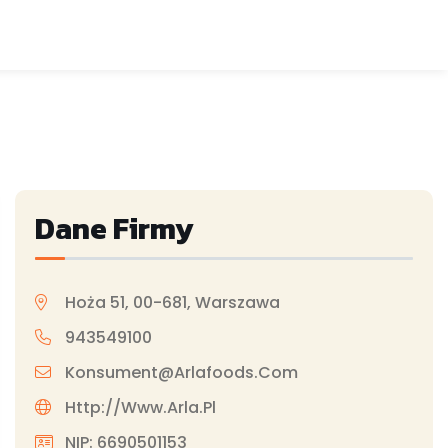
Dane Firmy
Hoża 51, 00-681, Warszawa
943549100
Konsument@arlafoods.com
Http://www.arla.pl
NIP: 6690501153