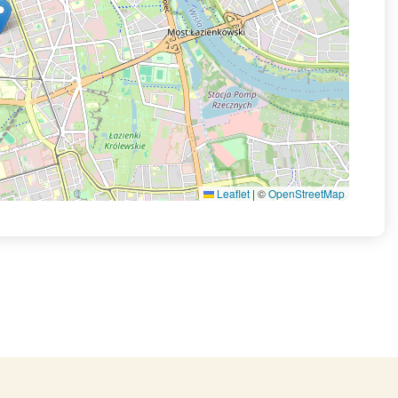
Leaflet
|
©
OpenStreetMap