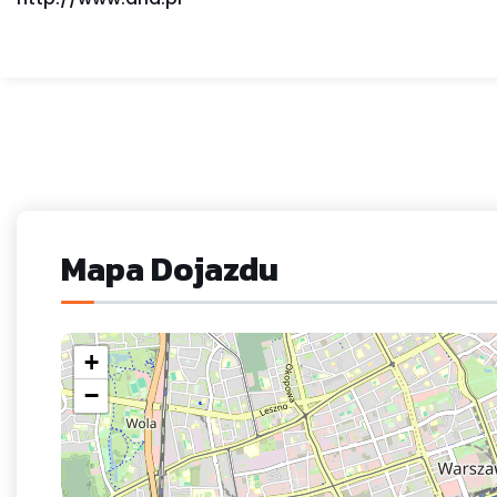
Mapa Dojazdu
+
−