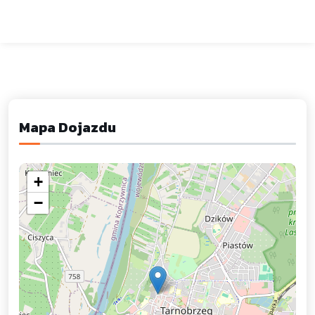
Mapa Dojazdu
+
−